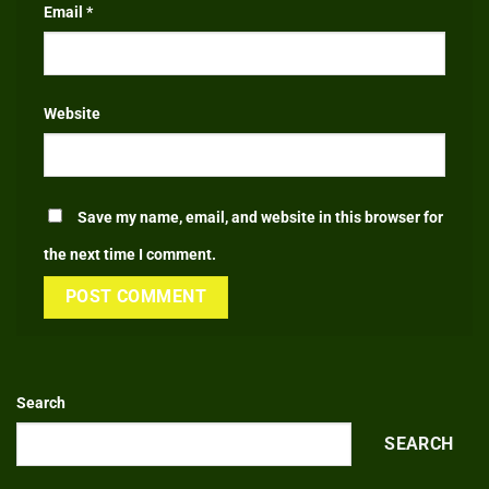
Email
*
Website
Save my name, email, and website in this browser for
the next time I comment.
Search
SEARCH