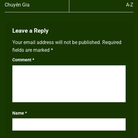
Chuyên Gia
A-Z
Leave a Reply
Your email address will not be published.
Required
fields are marked
*
Comment
*
Name
*