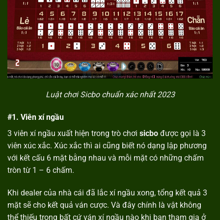
Luật chơi Sicbo chuẩn xác nhất 2023
#1. Viên xí ngầu
3 viên xí ngầu xuất hiện trong trò chơi
sicbo
được gọi là 3
viên xúc xắc. Xúc xắc thì ai cũng biết nó dạng lập phương
với kết cấu 6 mặt bằng nhau và mỗi mặt có những chấm
tròn từ 1 – 6 chấm.
Khi dealer của nhà cái đã lắc xí ngầu xong, tổng kết quả 3
mặt sẽ cho kết quả ván cược. Và đây chính là vật không
thể thiếu trong bất cứ ván xí ngầu nào khi bạn tham gia ở