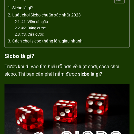
Sicbo là gì?
Luật chơi Sicbo chuẩn xác nhất 2023
#1. Viên xí ngầu
#2. Bảng cược
#3. Cửa cược
Cách chơi sicbo thắng lớn, giàu nhanh
Sicbo là gì?
Trước khi đi vào tìm hiểu rõ hơn về luật chơi, cách chơi
sicbo. Thì bạn cần phải nắm được
sicbo là gì?