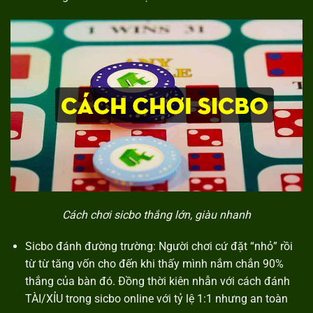
Cách chơi sicbo thắng lớn, giàu nhanh
Sicbo đánh đường trường: Người chơi cứ đặt “nhỏ” rồi
từ từ tăng vốn cho đến khi thấy mình nắm chắn 90%
thắng của bàn đó. Đồng thời kiên nhẫn với cách đánh
TÀI/XỈU trong sicbo online với tỷ lệ 1:1 nhưng an toàn