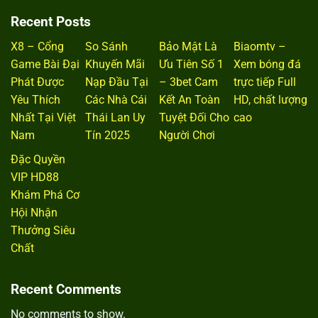
Recent Posts
X8 – Cổng
So Sánh
Bảo Mật Là
Biaomtv –
Game Bài Đại
Khuyến Mãi
Ưu Tiên Số 1
Xem bóng đá
Phát Được
Nạp Đầu Tại
– 3bet Cam
trực tiếp Full
Yêu Thích
Các Nhà Cái
Kết An Toàn
HD, chất lượng
Nhất Tại Việt
Thái Lan Uy
Tuyệt Đối Cho
cao
Nam
Tín 2025
Người Chơi
Đặc Quyền
VIP HD88
Khám Phá Cơ
Hội Nhận
Thưởng Siêu
Chất
Recent Comments
No comments to show.