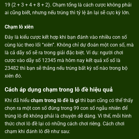
19 (2 + 3 + 4 + 8 + 2). Chạm tổng là cách cược không phải
ai cũng biết, nhưng nếu trúng thì tỷ lệ ăn lại sẽ cực kỳ lớn.
Chạm lô xiên
Đây là kiểu cược kết hợp khi bạn đánh vào nhiều con số
cùng lúc theo lối “xiên”. Không chỉ dự đoán một con số, mà
là cả dãy số sẽ ra trong giải đặc biệt. Ví dụ: người chơi
cược vào dãy số 12345 mà hôm nay kết quả xổ số là
23482 thì bạn sẽ thắng nếu trúng bất kỳ số nào trong bộ
xiên đó.
Cách áp dụng chạm trong lô đề hiệu quả
Khi đã hiểu
chạm trong lô đề là gì
thì bạn cũng có thể thấy
chọn ra một con số đúng trong 99 con số ngẫu nhiên để
trúng lô đề không phải là chuyện dễ dàng. Vì thế, mỗi hình
thức chơi lô đề lại có những cách chơi riêng. Cách chơi
chạm khi đánh lô đề như sau: