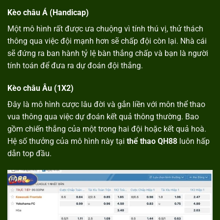
Kèo châu Á (Handicap)
Một mô hình rất được ưa chuộng vì tính thú vị, thử thách
thông qua việc đội mạnh hơn sẽ chấp đội còn lại. Nhà cái
sẽ đứng ra ban hành tỷ lệ bàn thắng chấp và bạn là người
tính toán để đưa ra dự đoán đội thắng.
Kèo châu Âu (1X2)
Đây là mô hình cược lâu đời và gắn liền với môn thể thao
vua thông qua việc dự đoán kết quả thông thường. Bao
gồm chiến thắng của một trong hai đội hoặc kết quả hoà.
Hệ số thưởng của mô hình này tại
thể thao QH88
luôn hấp
dẫn top đầu.