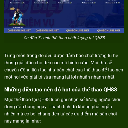
Có đến 7 sảnh thể thao chất lượng tại QH88
Từng môn trong đó đều được đảm bảo chất lượng từ hệ
thống giải đấu cho đến các mô hình cược. Mọi thứ sẽ
chuyển động liên tục như bản chất của thể thao để tạo nên
một nơi vừa giải trí vừa mang lại lợi nhuận nhanh nhất.
Những điều tạo nên độ hot của thể thao QH88
Mục thể thao tại QH88 luôn ghi nhận số lượng người chơi
đông đảo hàng ngày. Thành tích đó không phải ngẫu
nhiên mà có bởi chúng đến từ các ưu điểm mà sân chơi
này mang lại như: