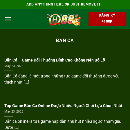
Skip
ADD ANYTHING HERE OR JUST REMOVE IT...
to
ĐĂNG KÝ
content
+100K
BẮN CÁ
Bắn Cá – Game Đổi Thưởng Đỉnh Cao Không Nên Bỏ Lỡ
May 23, 2025
Bắn Cá đang là một trong những tựa game đổi thưởng được yêu
thích nhất [...]
Top Game Bắn Cá Online Được Nhiều Người Chơi Lựa Chọn Nhất
May 23, 2025
Bắn cá online là tựa game hấp dẫn, thu hút nhiều người tham gia.
Dưới [...]