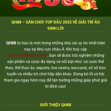
QH88 – SÂN CHƠI TOP ĐẦU 2025 VỀ GIẢI TRÍ ẢO
SINH LỜI
QH88
tự hào là một trong những nhà cái uy tín nhất hiện
nay tại khu vực châu Á. Khi truy cập
https://qh88online.net/
, bạn sẽ được trải nghiệm những
sản phẩm cá cược đa dạng và nổi bật như: cá cược thể
thao, thể thao ảo, esports, live casino, baccarat, xổ số trực
tuyến và nhiều trò chơi hấp dẫn khác. Đừng bỏ lỡ cơ hội
tham gia ngay hôm nay để tận hưởng những giây phút giải
trí đỉnh cao!
GIỚI THIỆU QH88